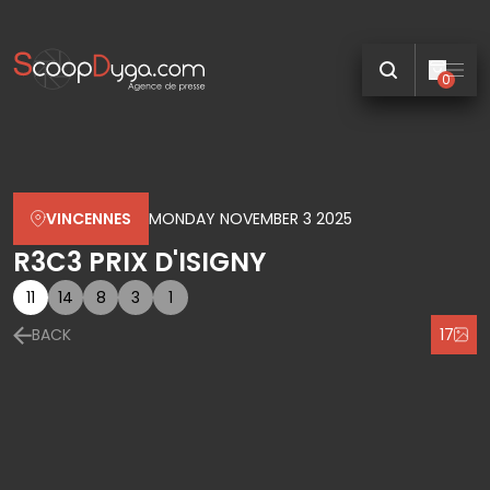
0
VINCENNES
MONDAY NOVEMBER 3 2025
R3C3 PRIX D'ISIGNY
11
14
8
3
1
BACK
17