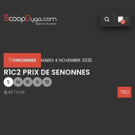
0
VINCENNES
MARDI 4 NOVEMBRE 2025
R1C2 PRIX DE SENONNES
5
14
15
6
10
RETOUR
75