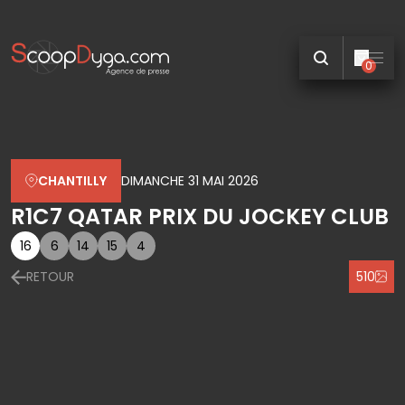
0
CHANTILLY
DIMANCHE 31 MAI 2026
R1C7 QATAR PRIX DU JOCKEY CLUB
16
6
14
15
4
RETOUR
510