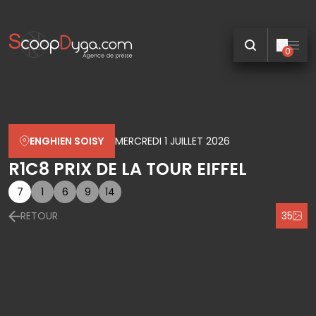
0
ENGHIEN SOISY
MERCREDI 1 JUILLET 2026
R1C8 PRIX DE LA TOUR EIFFEL
7
1
6
9
14
RETOUR
35