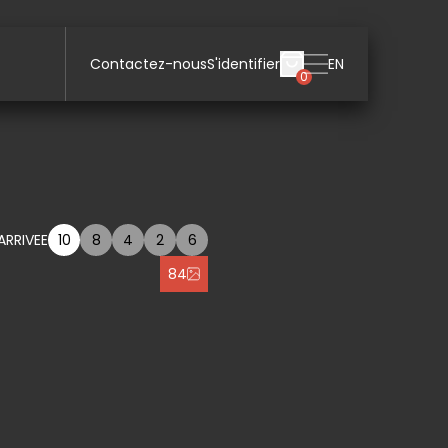
Contactez-nous
S'identifier
EN
0
ARRIVEE
10
8
4
2
6
84