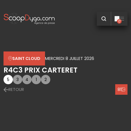
0
SAINT CLOUD
MERCREDI 8 JUILLET 2026
R4C3 PRIX CARTERET
5
3
4
1
2
RETOUR
81