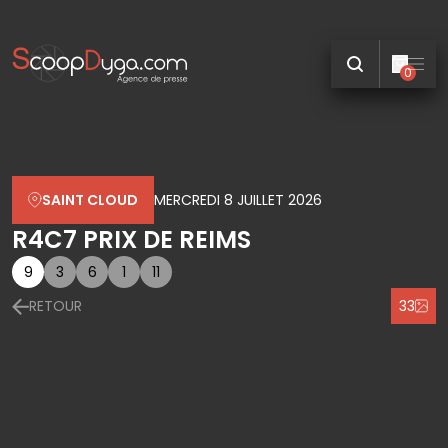
0
SAINT CLOUD
MERCREDI 8 JUILLET 2026
R4C7 PRIX DE REIMS
9
3
6
1
11
RETOUR
33