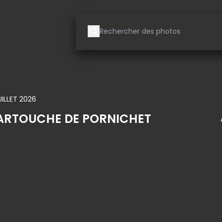
ILLET 2026
PARTOUCHE DE PORNICHET