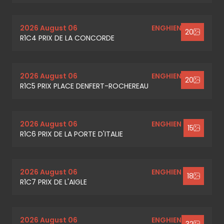
2026 August 06
ENGHIEN SOISY
20
R1C4 PRIX DE LA CONCORDE
2026 August 06
ENGHIEN SOISY
20
R1C5 PRIX PLACE DENFERT-ROCHEREAU
2026 August 06
ENGHIEN SOISY
15
R1C6 PRIX DE LA PORTE D'ITALIE
2026 August 06
ENGHIEN SOISY
18
R1C7 PRIX DE L'AIGLE
2026 August 06
ENGHIEN SOISY