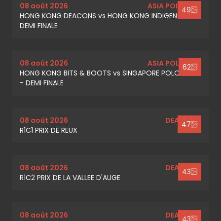
08 août 2026
ASIA POLO CUP
49
HONG KONG DEACONS vs HONG KONG INDIGENOUS -
DEMI FINALE
08 août 2026
ASIA POLO CUP
62
HONG KONG BITS & BOOTS vs SINGAPORE POLO CLUB
- DEMI FINALE
08 août 2026
DEAUVILLE
47
R1C1 PRIX DE REUX
08 août 2026
DEAUVILLE
43
R1C2 PRIX DE LA VALLEE D'AUGE
08 août 2026
DEAUVILLE
43