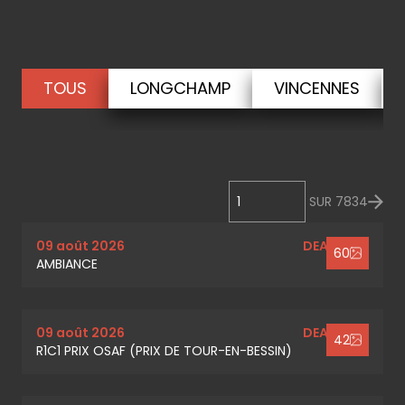
TOUS
LONGCHAMP
VINCENNES
SUR
7834
09 août 2026
DEAUVILLE
60
AMBIANCE
09 août 2026
DEAUVILLE
42
R1C1 PRIX OSAF (PRIX DE TOUR-EN-BESSIN)