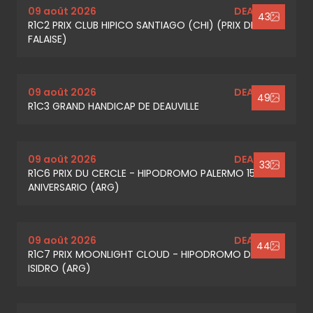
09 août 2026
DEAUVILLE
43
R1C2 PRIX CLUB HIPICO SANTIAGO (CHI) (PRIX DE
FALAISE)
09 août 2026
DEAUVILLE
49
R1C3 GRAND HANDICAP DE DEAUVILLE
09 août 2026
DEAUVILLE
33
R1C6 PRIX DU CERCLE - HIPODROMO PALERMO 150
ANIVERSARIO (ARG)
09 août 2026
DEAUVILLE
44
R1C7 PRIX MOONLIGHT CLOUD - HIPODROMO DE SAN
ISIDRO (ARG)