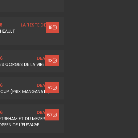
6
LA TESTE DE BUCH
18
THEAULT
26
DEAUVILLE
33
ES GORGES DE LA VIRE
26
DEAUVILLE
52
 CUP (PRIX MANGANATE)
26
DEAUVILLE
67
D'ETREHAM ET DU MEZERAY -
PEEN DE L'ELEVAGE