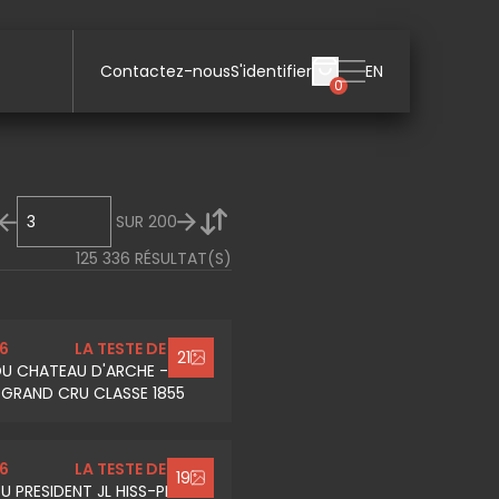
Contactez-nous
S'identifier
EN
0
SUR
200
125 336
RÉSULTAT(S)
6
LA TESTE DE BUCH
21
DU CHATEAU D'ARCHE -
 GRAND CRU CLASSE 1855
6
LA TESTE DE BUCH
19
U PRESIDENT JL HISS-PRIX