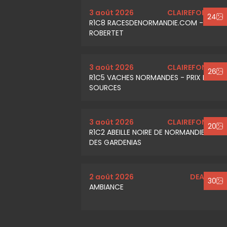
3 août 2026
CLAIREFONTAINE
24
R1C8 RACESDENORMANDIE.COM - PRIX
ROBERTET
3 août 2026
CLAIREFONTAINE
26
R1C5 VACHES NORMANDES - PRIX DES
SOURCES
3 août 2026
CLAIREFONTAINE
20
R1C2 ABEILLE NOIRE DE NORMANDIE - PRIX
DES GARDENIAS
2 août 2026
DEAUVILLE
30
AMBIANCE