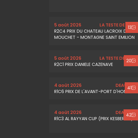
5 août 2026
LA TESTE DE BUCH
13
R2C4 PRIX DU CHATEAU LACROIX DE
MOUCHET - MONTAGNE SAINT EMILION
5 août 2026
LA TESTE DE BUCH
20
R2C1 PRIX DANIELE CAZENAVE
4 août 2026
DEAUVILLE
41
R1C6 PRIX DE L'AVANT-PORT D'HONFLEUR
4 août 2026
DEAUVILLE
42
R1C3 AL RAYYAN CUP (PRIX KESBEROY)