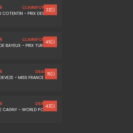
6
CLAIREFONTAINE
22
U COTENTIN - PRIX DES
6
CLAIREFONTAINE
45
DE BAYEUX - PRIX TURGEON
6
DEAUVILLE
15
DEVEZE - MISS FRANCE
6
DEAUVILLE
43
DE CAGNY - WORLD POOL BY