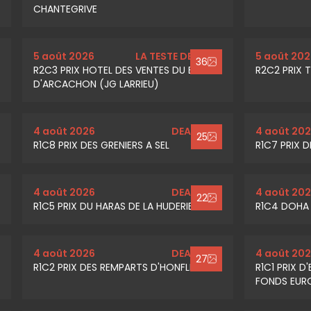
CHANTEGRIVE
5 août 2026
LA TESTE DE BUCH
5 août 202
36
R2C3 PRIX HOTEL DES VENTES DU BASSIN
R2C2 PRIX 
D'ARCACHON (JG LARRIEU)
4 août 2026
DEAUVILLE
4 août 20
25
R1C8 PRIX DES GRENIERS A SEL
R1C7 PRIX D
4 août 2026
DEAUVILLE
4 août 20
22
R1C5 PRIX DU HARAS DE LA HUDERIE
R1C4 DOHA
4 août 2026
DEAUVILLE
4 août 20
27
R1C2 PRIX DES REMPARTS D'HONFLEUR
R1C1 PRIX 
FONDS EURO