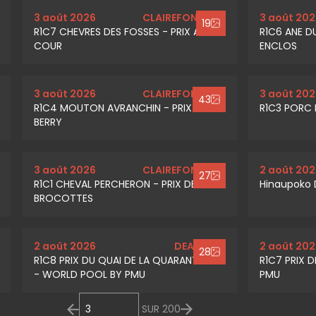
3 août 2026
CLAIREFONTAINE
3 août 202
19
R1C7 CHEVRES DES FOSSES - PRIX AIR DE
R1C6 ANE D
COUR
ENCLOS
3 août 2026
CLAIREFONTAINE
3 août 202
43
R1C4 MOUTON AVRANCHIN - PRIX LADY
R1C3 PORC 
BERRY
3 août 2026
CLAIREFONTAINE
2 août 202
27
R1C1 CHEVAL PERCHERON - PRIX DE
Hinaupoko 
BROCOTTES
2 août 2026
DEAUVILLE
2 août 202
28
R1C8 PRIX DU QUAI DE LA QUARANTAINE
R1C7 PRIX 
- WORLD POOL BY PMU
PMU
SUR
200