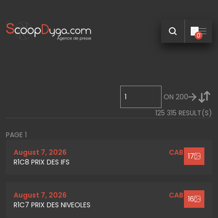
0
ON
200
125 315
RESULT(S)
PAGE 1
August 7, 2026
CABOURG
17
R1C8 PRIX DES IFS
August 7, 2026
CABOURG
16
R1C7 PRIX DES NIVEOLES